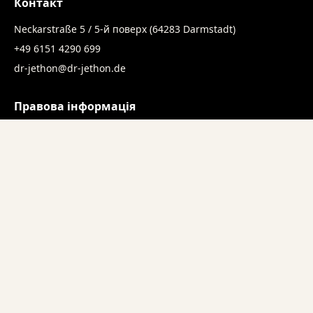
Контакт
Neckarstraße 5 / 5-й поверх (64283 Darmstadt)
+49 6151 4290 699
dr-jethon@dr-jethon.de
Правова інформація
Імпресум
Захист даних
Записатися на прийом
Ми раді вашому запиту і із задоволенням порадимо вас
особисто.
Звʼязатися з нами