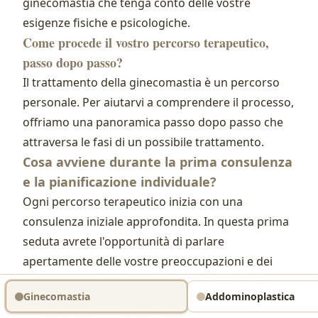
ginecomastia che tenga conto delle vostre
esigenze fisiche e psicologiche.
Come procede il vostro percorso terapeutico,
passo dopo passo?
Il trattamento della ginecomastia è un percorso
personale. Per aiutarvi a comprendere il processo,
offriamo una panoramica passo dopo passo che
attraversa le fasi di un possibile trattamento.
Cosa avviene durante la prima consulenza
e la pianificazione individuale?
Ogni percorso terapeutico inizia con una
consulenza iniziale approfondita. In questa prima
seduta avrete l'opportunità di parlare
apertamente delle vostre preoccupazioni e dei
vostri desideri con il medico. Verrà effettuata
Ginecomastia
Addominoplastica
un'attenta valutazione per determinare le