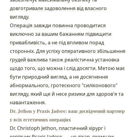
довготривале задоволення від власного
вигляду.
Операція завжди повинна проводитися
виключно за вашим бажанням підвищити
привабливість, а не під впливом порад
сторонніх. Для успіху оперативного збільшення
грудей важлива також реалістична установка
щодо того, що можна і слід досягти. Метою має
бути природний вигляд, а не досягнення
абнормального, гротескного "силіконового"
вигляду, який ще й несе ризики для здоров'я та
навантаження.
Dr. Jethon у Praxis Jadore: ваш досвідчений партнер
у всіх естетичних операціях
Dr. Christoph Jethon, пластичний хірург і
керівник Praxis Jadore, — це лікар, якому ви