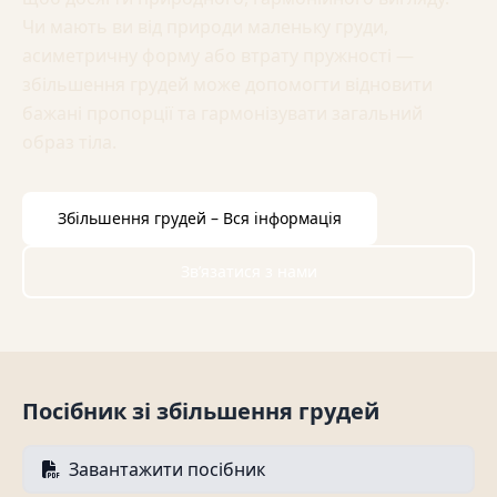
Чи мають ви від природи маленьку груди,
асиметричну форму або втрату пружності —
збільшення грудей може допомогти відновити
бажані пропорції та гармонізувати загальний
образ тіла.
Збільшення грудей – Вся інформація
Звʼязатися з нами
Посібник зі збільшення грудей
Завантажити посібник