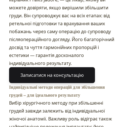
можете довіряти, якщо вирішили збільшити
груди. Він супроводжує вас на всіх етапах: від
ретельної підготовки та врахування ваших
побажань через саму операцію до супроводу
післяопераційного догляду. Його багаторічний
досвід та чуття гармонійних пропорцій і
естетики — гарантія досконалого
індивідуального результату.
Записатися на консультацію
Індивідуальні методи операцій для збільшення
грудей – для ідеального результату
Вибір хірургічного методу при збільшенні
грудей завжди залежить від індивідуальної
жіночої анатомії. Важливу роль відіграє також
найвигідніше положення імплантату: його