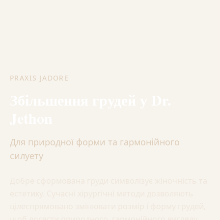
PRAXIS JADORE
Збільшення грудей у Dr.
Jethon
Для природної форми та гармонійного
силуету
Добре сформована груди символізує жіночність та
естетику. Сучасні хірургічні методи дозволяють
цілеспрямовано змінювати розмір і форму грудей,
щоб досягти природного, гармонійного вигляду.