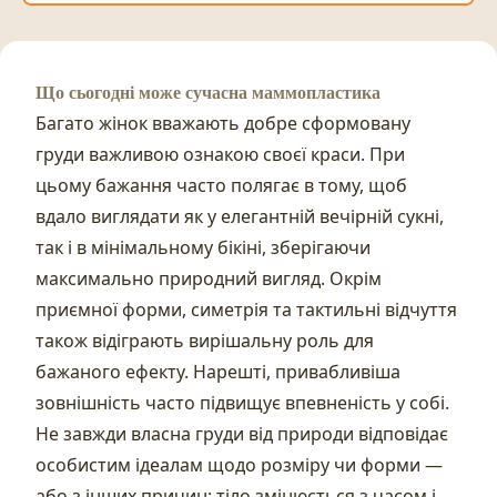
Що сьогодні може сучасна маммопластика
Багато жінок вважають добре сформовану
груди важливою ознакою своєї краси. При
цьому бажання часто полягає в тому, щоб
вдало виглядати як у елегантній вечірній сукні,
так і в мінімальному бікіні, зберігаючи
максимально природний вигляд. Окрім
приємної форми, симетрія та тактильні відчуття
також відіграють вирішальну роль для
бажаного ефекту. Нарешті, привабливіша
зовнішність часто підвищує впевненість у собі.
Не завжди власна груди від природи відповідає
особистим ідеалам щодо розміру чи форми —
або з інших причин: тіло змінюється з часом і