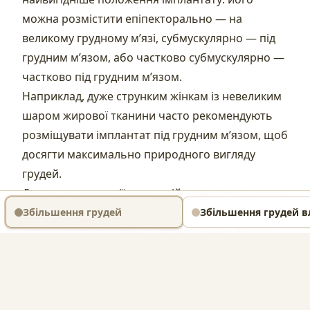
можна розмістити епіпекторально — на
великому грудному м’язі, субмускулярно — під
грудним м’язом, або частково субмускулярно —
частково під грудним м’язом.
Наприклад, дуже струнким жінкам із невеликим
шаром жирової тканини часто рекомендують
розміщувати імплантат під грудним м’язом, щоб
досягти максимально природного вигляду
грудей.
Доступ до операції може здійснюватися по краю
ареоли, через саму сосок або в підгрудинній
Збільшення грудей
Збільшення грудей 
складці, а також через пахвову ділянку. Розріз у
підгрудинній складці є найпоширенішим
методом при збільшенні грудей. Утворений при
цьому рубець перекривається самою груддю і
тому в повсякденності майже непомітний. Dr.