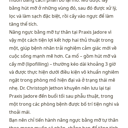
muốn bằng cách phân bổ lại mỡ. Mỡ được lấy
bằng hút mỡ ở những vùng đó, sau đó được xử lý,
lọc và làm sạch đặc biệt, rồi cấy vào ngực để làm
tăng thể tích.
Nâng ngực bằng mỡ tự thân tại Praxis Jadore vì
vậy một cách tiện lợi kết hợp hai thủ thuật trong
một, giúp bệnh nhân trải nghiệm cảm giác mới về
cuộc sống mạnh mẽ hơn. Ca mổ – gồm hút mỡ và
cấy mỡ (lipofilling) – thường kéo dài khoảng 3 giờ
và được thực hiện dưới điều kiện vô khuẩn nghiêm
ngặt trong phòng mổ hiện đại và ở trạng thái mê
nhẹ. Dr. Christoph Jethon khuyên nên lưu lại tại
Praxis Jadore đến buổi tối sau phẫu thuật, trong
một trong các phòng bệnh được bố trí tiện nghi và
thoải mái.
Bạn nên chỉ tiến hành nâng ngực bằng mỡ tự thân