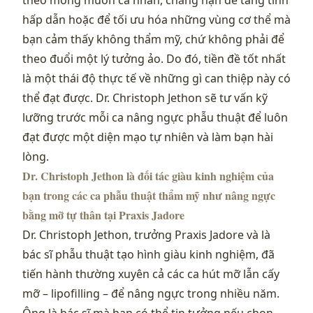
theo mong muốn cá nhân, chẳng hạn để tăng tính
hấp dẫn hoặc để tối ưu hóa những vùng cơ thể mà
bạn cảm thấy không thẩm mỹ, chứ không phải để
theo đuổi một lý tưởng ảo. Do đó, tiền đề tốt nhất
là một thái độ thực tế về những gì can thiệp này có
thể đạt được. Dr. Christoph Jethon sẽ tư vấn kỹ
lưỡng trước mỗi ca nâng ngực phẫu thuật để luôn
đạt được một diện mạo tự nhiên và làm bạn hài
lòng.
Dr. Christoph Jethon là đối tác giàu kinh nghiệm của
bạn trong các ca phẫu thuật thẩm mỹ như nâng ngực
bằng mỡ tự thân tại Praxis Jadore
Dr. Christoph Jethon, trưởng Praxis Jadore và là
bác sĩ phẫu thuật tạo hình giàu kinh nghiệm, đã
tiến hành thường xuyên cả các ca hút mỡ lẫn cấy
mỡ – lipofilling – để nâng ngực trong nhiều năm.