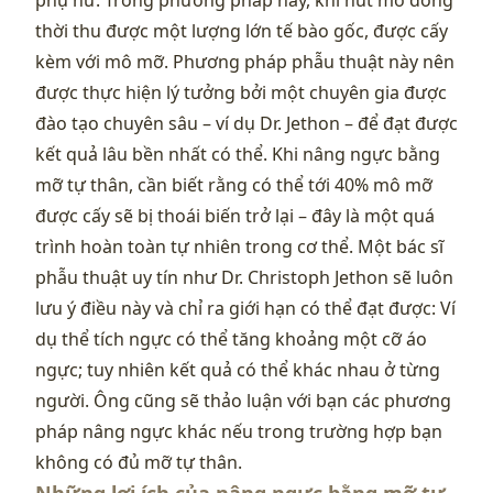
phụ nữ. Trong phương pháp này, khi hút mỡ đồng
thời thu được một lượng lớn tế bào gốc, được cấy
kèm với mô mỡ. Phương pháp phẫu thuật này nên
được thực hiện lý tưởng bởi một chuyên gia được
đào tạo chuyên sâu – ví dụ Dr. Jethon – để đạt được
kết quả lâu bền nhất có thể. Khi nâng ngực bằng
mỡ tự thân, cần biết rằng có thể tới 40% mô mỡ
được cấy sẽ bị thoái biến trở lại – đây là một quá
trình hoàn toàn tự nhiên trong cơ thể. Một bác sĩ
phẫu thuật uy tín như Dr. Christoph Jethon sẽ luôn
lưu ý điều này và chỉ ra giới hạn có thể đạt được: Ví
dụ thể tích ngực có thể tăng khoảng một cỡ áo
ngực; tuy nhiên kết quả có thể khác nhau ở từng
người. Ông cũng sẽ thảo luận với bạn các phương
pháp nâng ngực khác nếu trong trường hợp bạn
không có đủ mỡ tự thân.