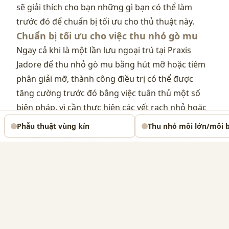
sẽ giải thích cho bạn những gì bạn có thể làm
trước đó để chuẩn bị tối ưu cho thủ thuật này.
Chuẩn bị tối ưu cho việc thu nhỏ gò mu
Ngay cả khi là một lần lưu ngoại trú tại Praxis
Jadore để thu nhỏ gò mu bằng hút mỡ hoặc tiêm
phân giải mỡ, thành công điều trị có thể được
tăng cường trước đó bằng việc tuân thủ một số
biện pháp, vì cần thực hiện các vết rạch nhỏ hoặc
chích vào mô vùng kín, sau đó phải lành nhanh và
Phẫu thuật vùng kín
Thu nhỏ môi lớn/môi 
an toàn. Do đó Dr. Jethon khuyên bạn nên chú ý
các hướng dẫn sau khoảng 2 tuần trước ngày hẹn
dự kiến tại Praxis Jadore:
Chế độ ăn để giảm cân
Nếu bạn có ý định thực hiện chế độ ăn kiêng vào
thời điểm hẹn tại Praxis Jadore, bạn nên hoàn tất
trước đó. Như vậy Dr. Jethon có thể lên kế hoạch