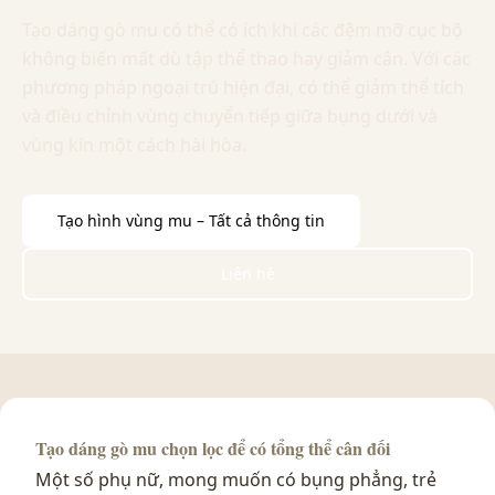
Tạo dáng gò mu có thể có ích khi các đệm mỡ cục bộ
không biến mất dù tập thể thao hay giảm cân. Với các
phương pháp ngoại trú hiện đại, có thể giảm thể tích
và điều chỉnh vùng chuyển tiếp giữa bụng dưới và
vùng kín một cách hài hòa.
Tạo hình vùng mu – Tất cả thông tin
Liên hệ
Tạo dáng gò mu chọn lọc để có tổng thể cân đối
Một số phụ nữ, mong muốn có bụng phẳng, trẻ