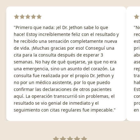
"Primero que nada: ¡el Dr. Jethon sabe lo que
"N
hace! Estoy increíblemente feliz con el resultado y
re
he recibido una sensación completamente nueva
es
de vida. ¡Muchas gracias por eso! Conseguí una
pr
cita para la consulta después de esperar 3
ab
semanas. No hay de qué quejarse, ya que no era
ase
una emergencia, sino un asunto del corazón. La
re
consulta fue realizada por el propio Dr. Jethon y
tr
no por un médico asistente, por lo que puedo
hab
confirmar las declaraciones de otros pacientes
Es
aquí. La operación transcurrió sin problemas, el
co
resultado se vio genial de inmediato y el
pr
seguimiento con citas regulares fue impecable."
en 