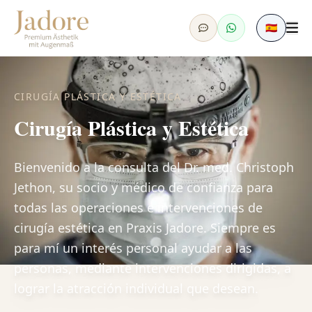
🇪🇸
CIRUGÍA PLÁSTICA Y ESTÉTICA
Cirugía Plástica y Estética
Bienvenido a la consulta del Dr. med. Christoph
Jethon, su socio y médico de confianza para
todas las operaciones e intervenciones de
cirugía estética en Praxis Jadore. Siempre es
para mí un interés personal ayudar a las
personas, mediante intervenciones dirigidas, a
lograr la atracción individual que desean.