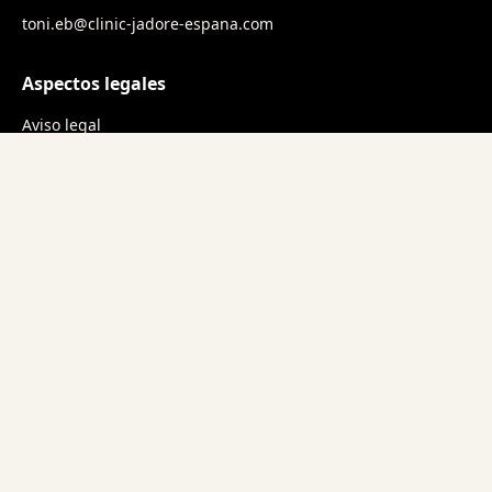
toni.eb@clinic-jadore-espana.com
Aspectos legales
Aviso legal
Protección de datos
Concertar cita
Esperamos su consulta y estaremos encantados de
asesorarle personalmente.
Contactar
Social Media