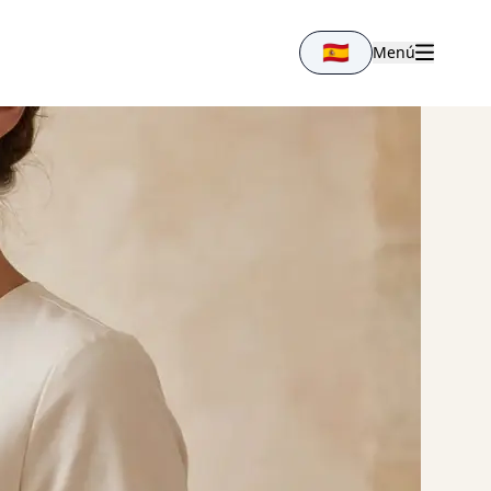
🇪🇸
Menú